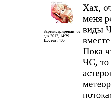
Хах, о
меня р
виды Ч
Зарегистрирован:
02
дек 2012, 14:39
вместе
Постов:
405
Пока ч
ЧС, то
астеро
метеор
потока