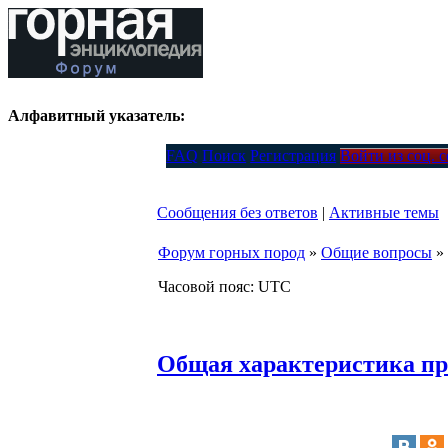
Алфавитный указатель:
FAQ
Поиск
Регистрация
Войти из соц. 
Сообщения без ответов
|
Активные темы
Форум горных пород
»
Общие вопросы
»
Часовой пояс: UTC
Общая характеристика пр