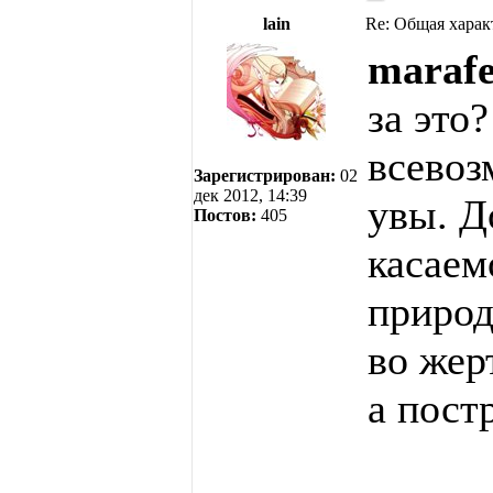
lain
Re: Общая харак
marafe
за это
всевоз
Зарегистрирован:
02
дек 2012, 14:39
увы. Д
Постов:
405
касаем
природ
во жер
а пост