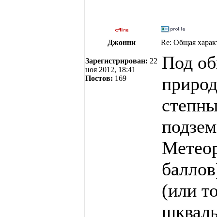
Джонни
Re: Общая харак
Под о
Зарегистрирован:
22
ноя 2012, 18:41
природ
Постов:
169
степны
подзем
Метеор
баллов
(или т
шквал