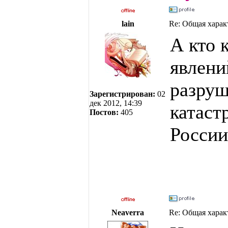
lain
Re: Общая харак
А кто 
явлени
разруш
Зарегистрирован:
02
дек 2012, 14:39
катаст
Постов:
405
России
Neaverra
Re: Общая харак