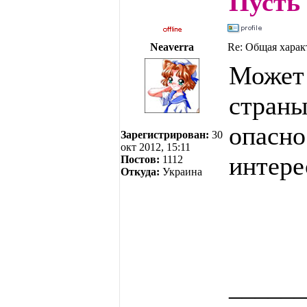
Пусть 
Neaverra
Re: Общая харак
Может 
страны
опасно
Зарегистрирован:
30
окт 2012, 15:11
интере
Постов:
1112
Откуда:
Украина
______